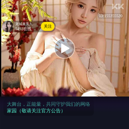
ID:
155355520
龙城崽美人好饿
关注
5492在线
大舞台，正能量，共同守护我们的网络
家园（敬请关注官方公告）